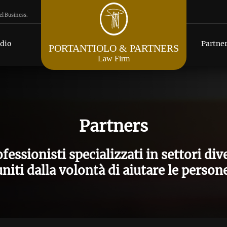
el Business.
udio
Partne
PORTANTIOLO & PARTNERS
Law Firm
Partners
fessionisti specializzati in settori div
uniti dalla volontà di aiutare le persone