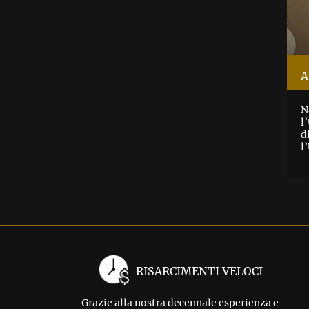
A
N
l
d
l
RISARCIMENTI VELOCI
Grazie alla nostra decennale esperienza e