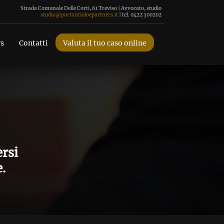
Strada Comunale Delle Corti, 61 Treviso | Avvocato, studio
studio@portantioloepartners.it
| tel. 0422 300202
rs
Contatti
Valuta il tuo caso online
ersi
.